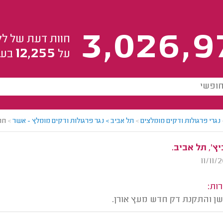
3,026,9
חוות דעת של לק
12,255
על
בעל
נגרי פרגולות ודקים מומלצים
>
תל אביב > נגר פרגולות ודקים מומלץ - אשר
>
חו
ץ', תל אביב.
ות:
שן והתקנת דק חדש מעץ אורן.