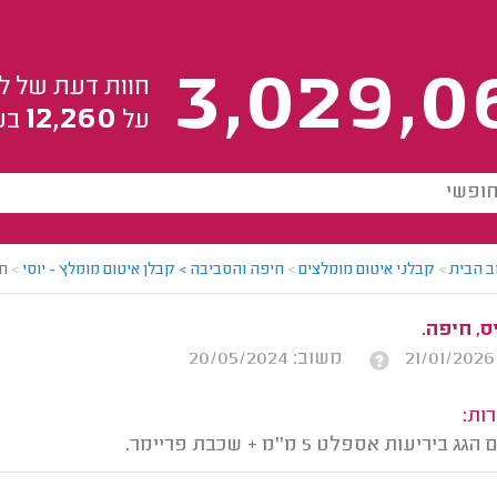
3,029,0
חוות דעת של ל
12,260
על
בע
ב הבית
>
קבלני איטום מומלצים
>
חיפה והסביבה > קבלן איטום מומלץ - יוסי
>
חו
ס, חיפה.
משוב: 20/05/2024
ות:
ביריעות אספלט 5 מ''מ + שכבת פריימר.