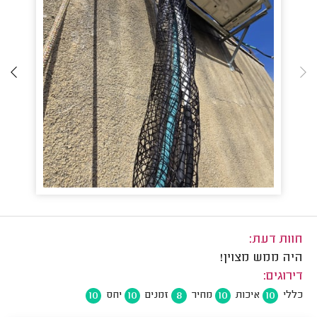
חוות דעת:
היה ממש מצוין!
דירוגים:
10
10
8
10
10
כללי
איכות
מחיר
זמנים
יחס