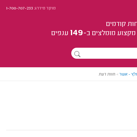
מוקד מידרג:
1-700-707-233
ות קודמים
149
מקצוע
מומלצים
ב-
ענפים
מלץ - אשר
>
חוות דעת