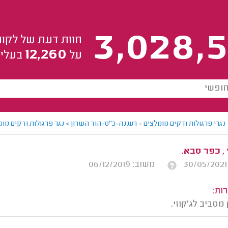
3,028,5
חוות דעת של לקוח
12,260
על
בעלי 
נגרי פרגולות ודקים מומלצים
>
רעננה-כ"ס-הוד השרון > נגר פרגולות ודקים מו
, כפר סבא.
משוב: 06/12/2019
ות:
סביב לג'קוזי.