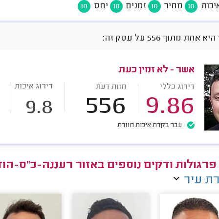
יכות
מחיר
זמנים
יחס
10
10
10
10
חת מתוך 556 על עסק זה:
אשר - לא זמין כעת
דירוג איכות
דירוג כללי
חוות דעת
556
9.86
9.8
עבר בקרת איכות חוזרת
 פרגולות ודקים נוספים באזור רעננה-כ"ס-הוד
ת עיר