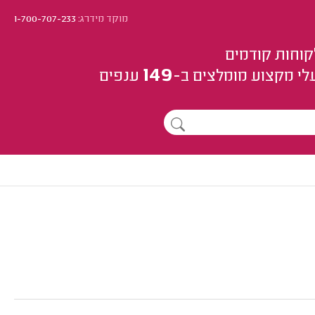
מוקד מידרג:
1-700-707-233
קוחות קודמים
149
לי מקצוע
מומלצים
ב-
ענפים