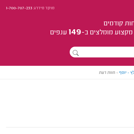
מוקד מידרג:
1-700-707-233
ות קודמים
149
מקצוע
מומלצים
ב-
ענפים
 - יוסף
>
חוות דעת