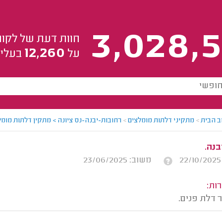
3,028,5
חוות דעת של לקוח
12,260
על
בעלי 
ב הבית
>
מתקיני דלתות מומלצים
>
רחובות-יבנה-נס ציונה > מתקין דלתות מומלץ
בנה.
משוב: 23/06/2025
ות:
 דלת פנים.