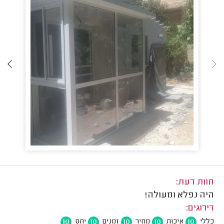
חוות דעת:
היה נפלא ומעולה!
דירוגים:
10
10
10
10
10
כללי
איכות
מחיר
זמנים
יחס