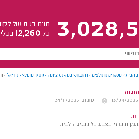
3,028,5
חוות דעת של לקוח
12,260
על
בעלי 
ב הבית
>
מסגרים מומלצים
>
רחובות-יבנה-נס ציונה > מסגר מומלץ - נוריאל
>
חו
ובות.
משוב: 24/11/2025
ות: