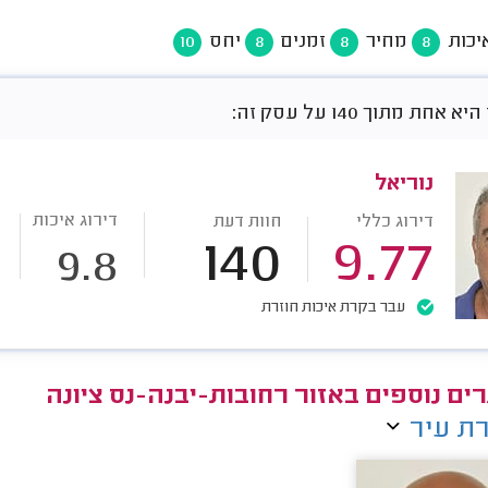
יכות
מחיר
זמנים
יחס
10
8
8
8
חת מתוך 140 על עסק זה:
נוריאל
דירוג איכות
דירוג כללי
חוות דעת
140
9.77
9.8
עבר בקרת איכות חוזרת
ים נוספים באזור רחובות-יבנה-נס ציונה
ת עיר