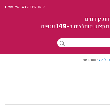
מוקד מידרג:
1-700-707-233
ות קודמים
149
מקצוע
מומלצים
ב-
ענפים
- ליאת
>
חוות דעת