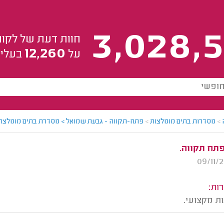
3,028,5
חוות דעת של לקוח
12,260
על
בעלי 
>
מסדרות בתים מומלצות
>
פתח-תקווה - גבעת שמואל > מסדרת בתים מומלצת 
 פתח תקווה.
ות:
ות מקצועי.