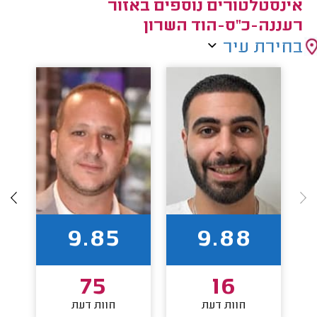
אינסטלטורים נוספים באזור
רעננה-כ"ס-הוד השרון
בחירת עיר
9.85
9.88
75
16
חוות דעת
חוות דעת