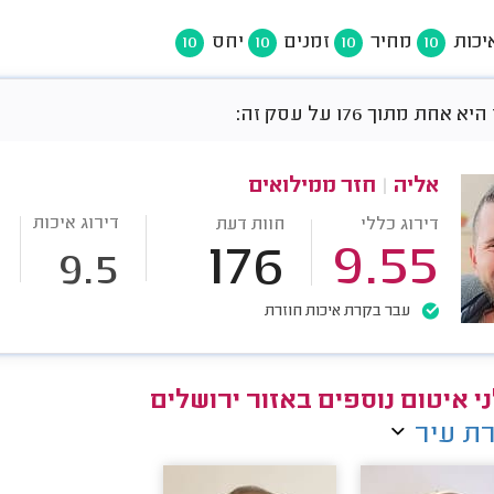
יכות
מחיר
זמנים
יחס
10
10
10
10
חת מתוך 176 על עסק זה:
אליה
|
חזר ממילואים
דירוג איכות
דירוג כללי
חוות דעת
176
9.55
9.5
עבר בקרת איכות חוזרת
י איטום נוספים באזור ירושלים
ת עיר