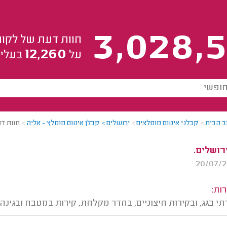
3,028,5
חוות דעת של לקוח
12,260
על
בעלי 
ב הבית
>
קבלני איטום מומלצים
>
ירושלים > קבלן איטום מומלץ - אליה
>
חוות ד
ירושלים.
ות:
תי בגג, ובקירות חיצוניים, בחדר מקלחת, קירות במטבח ובגינה.