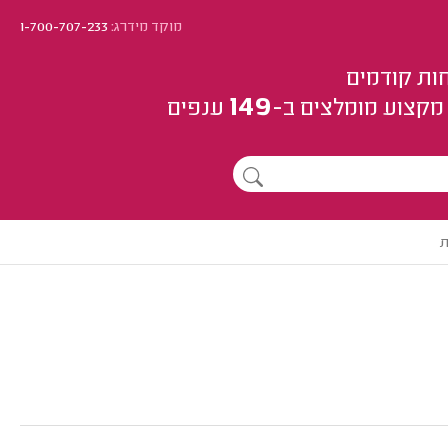
מוקד מידרג:
1-700-707-233
ות קודמים
149
מקצוע
מומלצים
ב-
ענפים
ת