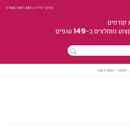
מוקד מידרג:
1-700-707-233
 קודמים
149
צוע
מומלצים
ב-
ענפים
- חפצי
>
חוות דעת