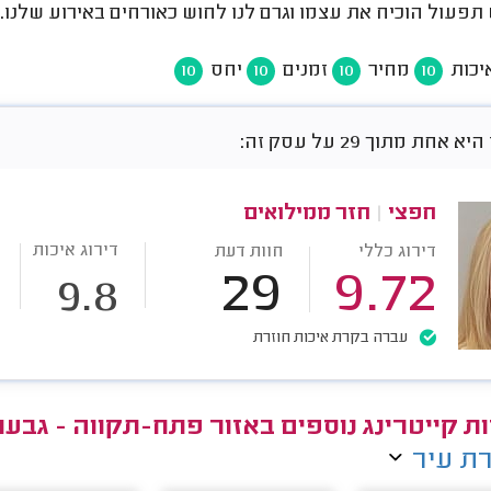
פעול הוכיח את עצמו וגרם לנו לחוש כאורחים באירוע שלנו.
יכות
מחיר
זמנים
יחס
10
10
10
10
אחת מתוך 29 על עסק זה:
חפצי
|
חזר ממילואים
דירוג איכות
דירוג כללי
חוות דעת
29
9.72
9.8
עברה בקרת איכות חוזרת
ת קייטרינג נוספים באזור פתח-תקווה - גבע
ת עיר