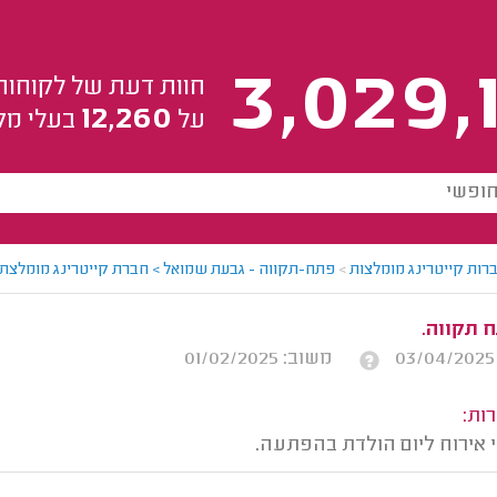
3,029,
חוות דעת של לקוחות
12,260
על
בעלי מק
רות קייטרינג מומלצות
>
פתח-תקווה - גבעת שמואל > חברת קייטרינג מומלצת 
ח תקווה.
משוב: 01/02/2025
ות:
 אירוח ליום הולדת בהפתעה.