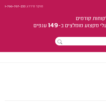
מוקד מידרג:
1-700-707-233
קוחות קודמים
149
לי מקצוע
מומלצים
ב-
ענפים