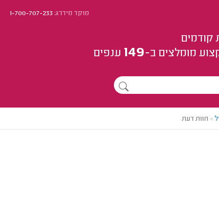
מוקד מידרג:
1-700-707-233
 קודמים
149
צוע
מומלצים
ב-
ענפים
ל
>
חוות דעת