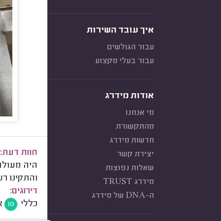
איך עובד השירות
עבור הגולשים
עבור בעלי מקצוע
אודות מידרג
מי אנחנו
מהתקשורת
חדשות מידרג
חוות דעת:
יצירת קשר
היה מעולה!
שאלות נפוצות
והתקינו רש
מידרג TRUST
דירוגים:
ה-DNA של מידרג
כללי
א
10