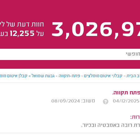
3,026,9
חוות דעת של לק
12,255
על
בעל
ב הבית
>
קבלני איטום מומלצים
>
פתח-תקווה - גבעת שמואל > קבלן איטום מומל
פתח תקווה.
משוב: 08/09/2024
ות:
ת רובה באמבטיה ובכיור.