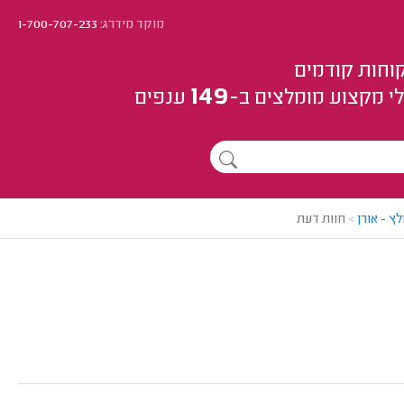
מוקד מידרג:
1-700-707-233
וחות קודמים
149
י מקצוע
מומלצים
ב-
ענפים
ץ - אורן
>
חוות דעת