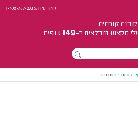
מוקד מידרג:
1-700-707-233
קוחות קודמים
149
לי מקצוע
מומלצים
ב-
ענפים
 - מוחמד
>
חוות דעת