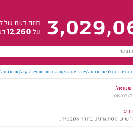
3,029,0
חוות דעת של ל
12,260
על
בע
ב הבית
>
קבלני שיש מומלצים
>
פתח-תקווה - גבעת שמואל > קבלן שיש מומלץ
 שמואל.
ות:
ר שיש מסוג גרניט בחדר אמבטיה.