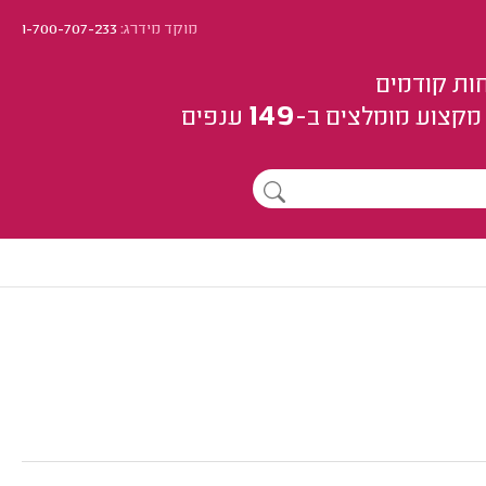
מוקד מידרג:
1-700-707-233
ות קודמים
149
מקצוע
מומלצים
ב-
ענפים