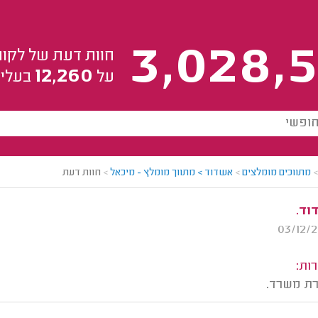
3,028,5
חוות דעת של לקוח
12,260
על
בעלי 
>
מתווכים מומלצים
>
אשדוד > מתווך מומלץ - מיכאל
>
חוות דעת
וד.
ות:
רת משרד.