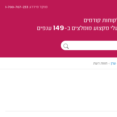
מוקד מידרג:
1-700-707-233
קוחות קודמים
149
לי מקצוע
מומלצים
ב-
ענפים
ערן
>
חוות דעת