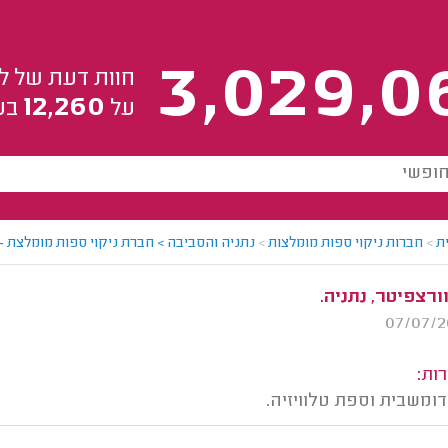
3,029,0
חוות דעת של ל
12,260
על
בע
ת
>
חברות ניקוי ספות מומלצות
>
נתניה והסביבה > חברת ניקוי ספות מומלצת - 
ורצפיטר, נתניה.
ות:
דומשבית וספת טלוויזיה.