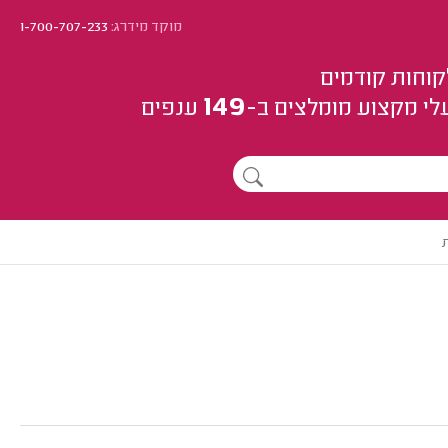
מוקד מידרג:
1-700-707-233
קוחות קודמים
149
לי מקצוע
מומלצים
ב-
ענפים