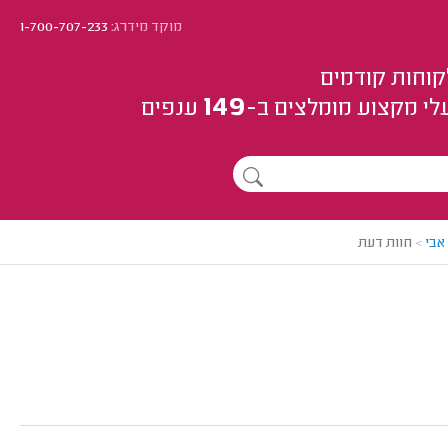
מוקד מידרג:
1-700-707-233
קוחות קודמים
149
לי מקצוע
מומלצים
ב-
ענפים
אבי
>
חוות דעת