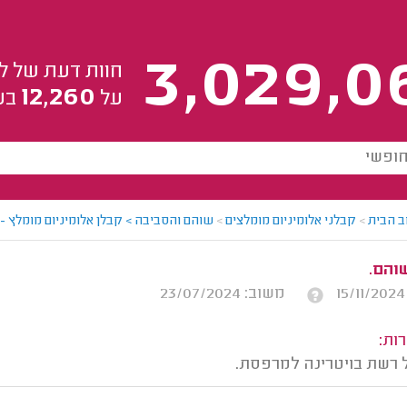
3,029,0
חוות דעת של ל
12,260
על
בע
ב הבית
>
קבלני אלומיניום מומלצים
>
שוהם והסביבה > קבלן אלומיניום מומלץ - 
והם.
משוב: 23/07/2024
ות:
רשת בויטרינה למרפסת.