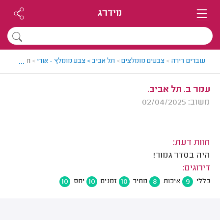
מידרג
...
עוברים דירה
>
צבעים מומלצים
>
תל אביב > צבע מומלץ - אורי
>
חוות דעת
עמר ב. תל אביב.
משוב: 02/04/2025
חוות דעת:
היה בסדר גמור!
דירוגים:
10
10
10
8
9
כללי
איכות
מחיר
זמנים
יחס