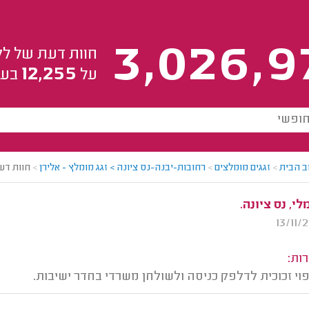
3,026,9
חוות דעת של לק
12,255
על
בעל
ב הבית
>
זגגים מומלצים
>
רחובות-יבנה-נס ציונה > זגג מומלץ - אלירן
>
חוות דע
י, נס ציונה.
ות:
י זכוכית לדלפק כניסה ולשולחן משרדי בחדר ישיבות.