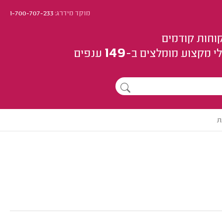
מוקד מידרג:
1-700-707-233
וחות קודמים
149
י מקצוע
מומלצים
ב-
ענפים
ת