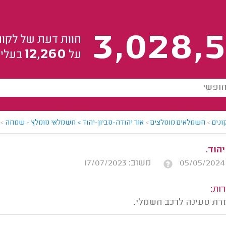
3,028,5
חוות דעת של לקוח
12,260
על
בעלי 
ונים
>
חשמלאים מומלצים
>
אור יהודה-סביון-יהוד > חשמלאי מומלץ - שמחה
>
יהוד.
משוב: 17/07/2023
ות:
ת טעינה לרכב חשמלי.