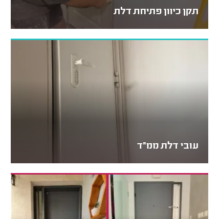
תקן כיוון פתיחת דלת
עובי דלת ממ״ד