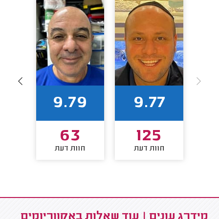
1
9.79
9.77
3
63
125
חוות דעת
חוות דעת
חו
מידרג עונים | עוד שאלות באקווריומים