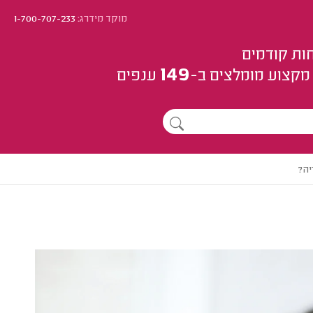
מוקד מידרג:
1-700-707-233
ות קודמים
149
מקצוע
מומלצים
ב-
ענפים
יה?