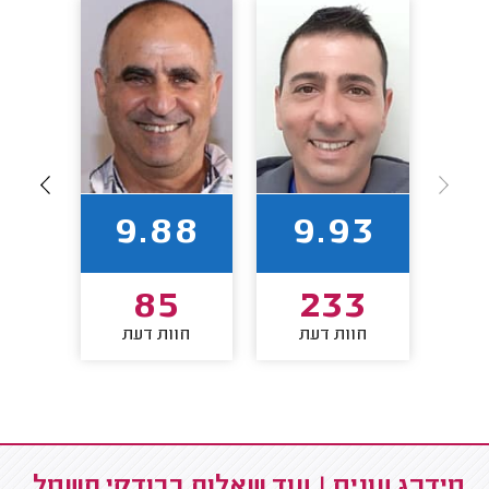
86
9.88
9.93
0
85
233
חוות דעת
חוות דעת
חו
מידרג עונים | עוד שאלות בבודקי חשמל