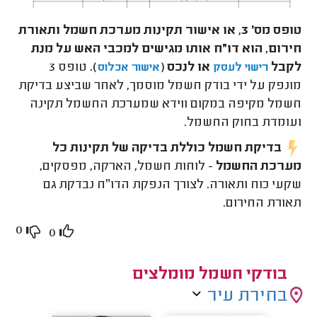
טופס מס׳ 3, או אישור תקינות מערכת חשמל ותאורת
חירום, הוא דו״ח אותו מגישים למכבי האש על מנת
לקבל
או לנכס (
).
טופס 3
רישוי לעסק
אישור אכלוס
מונפק על ידי בודק חשמל מוסמך, לאחר שביצע בדיקת
חשמל מקיפה במקום ווידא שמערכת החשמל תקינה
ועומדת בחוק החשמל.
בדיקת חשמל כוללת בדיקה של תקינות כל
מערכת החשמל
- לוחות חשמל, הארקה, מפסקים,
שקעי כוח ותאורה. לצורך הנפקת הדו״ח נבדקת גם
תאורת החירום.
0
0
בודקי חשמל מומלצים
בחירת עיר