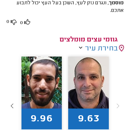
מוסמך,
ונגרם נזק לעץ, השכן בעל העץ יכול לתבוע
אתכם.
0
0
גוזמי עצים מומלצים
בחירת עיר
89
9.96
9.63