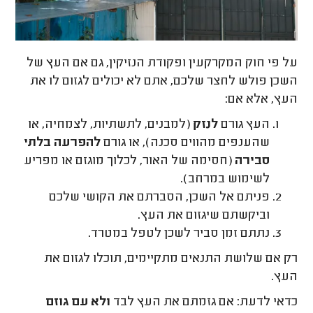
על פי חוק המקרקעין ופקודת הנזיקין, גם אם העץ של
השכן פולש לחצר שלכם, אתם לא יכולים לגזום לו את
העץ, אלא אם:
העץ גורם
לנזק
(למבנים, לתשתיות, לצמחיה, או
שהענפים מהווים סכנה), או גורם
להפרעה בלתי
סבירה
(חסימה של האור, לכלוך מוגזם או מפריע
לשימוש במרחב).
פניתם אל השכן, הסברתם את הקושי שלכם
וביקשתם שיגזום את העץ.
נתתם זמן סביר לשכן לטפל במטרד.
רק אם שלושת התנאים מתקיימים, תוכלו לגזום את
העץ.
כדאי לדעת: אם גזמתם את העץ לבד
ולא עם גוזם