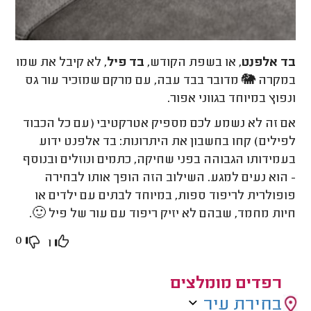
בד אלפנט
, או בשפת הקודש,
בד פיל
, לא קיבל את שמו
במקרה 🐘 מדובר בבד עבה, עם מרקם שמזכיר עור גס
ונפוץ במיוחד בגווני אפור.
אם זה לא נשמע לכם מספיק אטרקטיבי (עם כל הכבוד
לפילים) קחו בחשבון את היתרונות: בד אלפנט ידוע
בעמידותו הגבוהה בפני שחיקה, כתמים ונוזלים ובנוסף
- הוא נעים למגע. השילוב הזה הופך אותו לבחירה
פופולרית לריפוד ספות, במיוחד לבתים עם ילדים או
חיות מחמד, שבהם לא יזיק ריפוד עם עור של פיל 🙂.
0
1
רפדים מומלצים
בחירת עיר