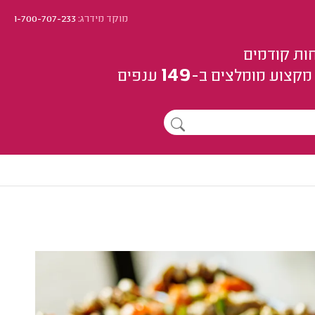
מוקד מידרג:
1-700-707-233
ות קודמים
149
מקצוע
מומלצים
ב-
ענפים