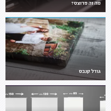
מה זה פרוצס?
גודל קנבס