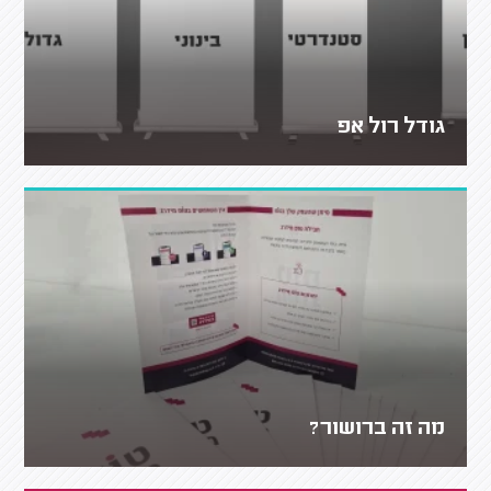
גודל רול אפ
מה זה ברושור?