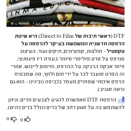
DTF (ראשי תיבות של Direct to Film) היא שיטת
הדפסה חדשנית המשמשת בעיקר להדפסה על
טקסטיל
- חולצות, קפוצ'ונים, תיקים ועוד. העיצוב
מודפס על סרט פולימרי מיוחד בעזרת דיו פיגמנטי,
פיזור אבקת הדבקה על ההדפס, וחימום לייבוש. אחרי
זה הסרט מועבר לבד על ידי חום ולחץ, מה שמבטיח
הדפס איכותי שמחזיק מעמד בכביסה (ובינינו - הוא גם
נראה מגניב).
הדפסת DTF מאפשרת להגיע לצבעים חדים, וניתן
להשתמש בה על מגוון רחב של בדים (כולל בדים כהים).
0
0