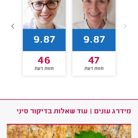
64
9.87
9.87
5
46
47
חוות דעת
חוות דעת
חו
מידרג עונים | עוד שאלות בדיקור סיני