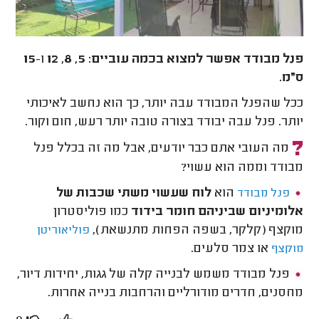
פנל מבודד אפשר למצוא בכמה עוביים: 5, 8, 12
ו-
15
ס״מ.
ככל שהפנל המבודד עבה יותר, כך הוא נחשב לאיכותי
יותר. פנל עבה יבודד בצורה טובה יותר רעש, חום וקור.
מה העובי אתם כבר יודעים, אבל מה זה בכלל פנל
מבודד וממה הוא עשוי?
הוא
לוח שעשוי משתי שכבות של
פנל מבודד
אלומיניום שביניהם חומר בידוד
כמו פוליסטרון
מוקצף (קלקר, בשפה הפחות מתנשאת),
פוליאוריטן
או צמר סלעים.
מוקצף
פנל מבודד משמש לבנייה קלה של גגות, יחידות דיור,
מחסנים, חדרים מודורליים והרחבות בנייה אחרות.