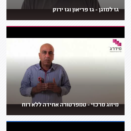
גז למזגן - גז פריאון וגז ירוק
מיזוג מרכזי - טמפרטורה אחידה ללא רוח