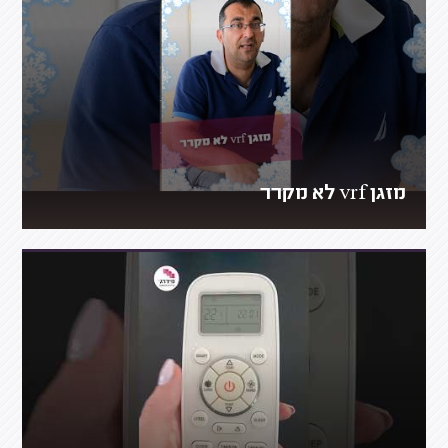
מזגן vrf לא מקרר