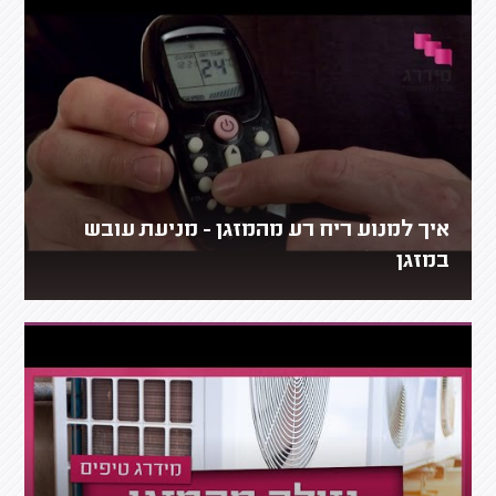
איך למנוע ריח רע מהמזגן - מניעת עובש
במזגן