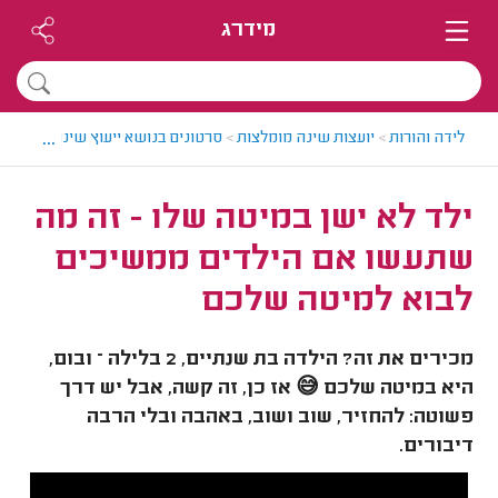
מידרג
...
לידה והורות
>
יועצות שינה מומלצות
>
סרטונים בנושא ייעוץ שינה
>
ילד לא
ילד לא ישן במיטה שלו - זה מה
שתעשו אם הילדים ממשיכים
לבוא למיטה שלכם
מכירים את זה? הילדה בת שנתיים, 2 בלילה – ובום,
היא במיטה שלכם 😅 אז כן, זה קשה, אבל יש דרך
פשוטה: להחזיר, שוב ושוב, באהבה ובלי הרבה
דיבורים.