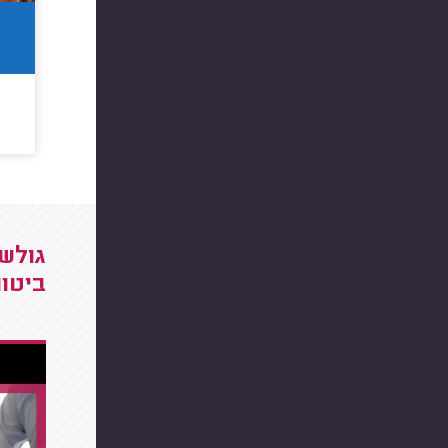
גולשי
ביטו