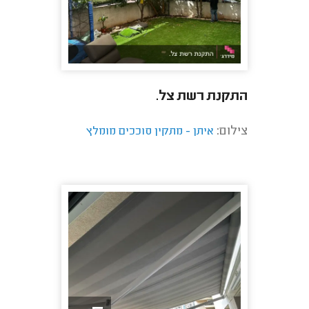
התקנת רשת צל.
צילום:
איתן - מתקין סוככים מומלץ