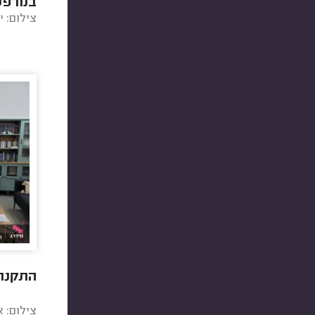
במרפס
צילום: י
התקנת ו
צילום: 