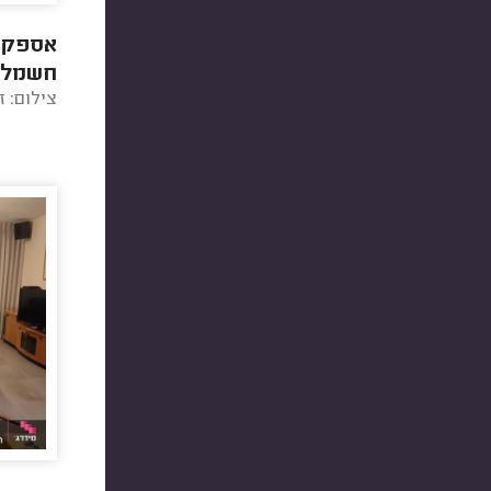
אספקת 
חשמלי 
צילום: ז