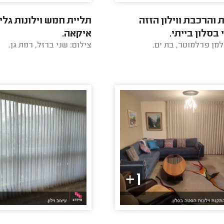
והרכבת ווילון הזזה
תליית חמש וילונות גלי
בסלון בייתי.
איקאה.
למן פרלמוטר, בת ים.
צילום: שני ברזל, רמת גן.
1+