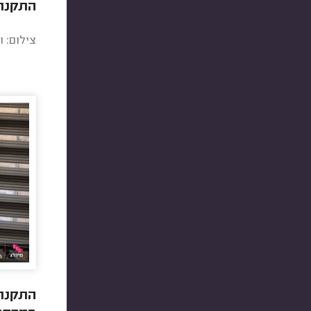
התקנת 
צילום: ו
התקנת 