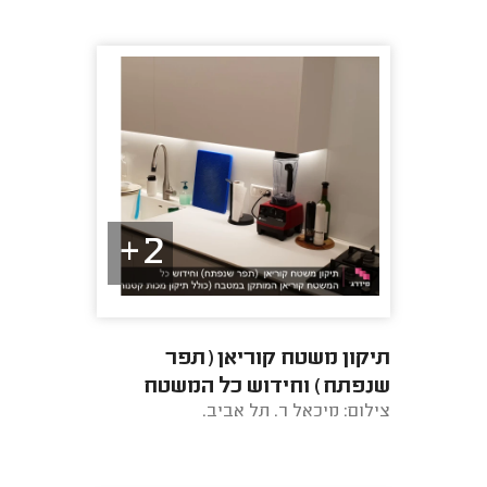
2+
תיקון משטח קוריאן (תפר
שנפתח) וחידוש כל המשטח
צילום: מיכאל ר. תל אביב.
קוריאן המותקן במטבח (כולל
תיקון מכות קטנות ...