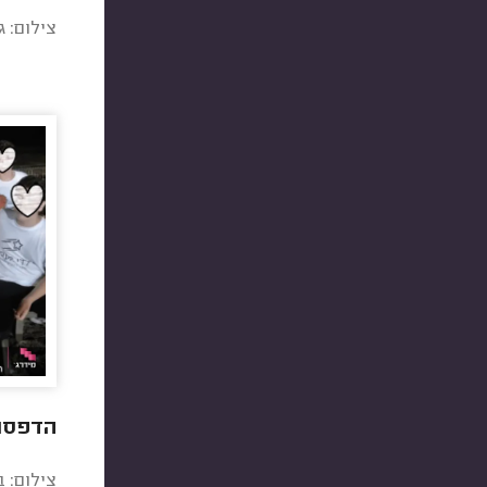
צילום: ג
הדפסת 80 חולצות לילדי 
צילום: 