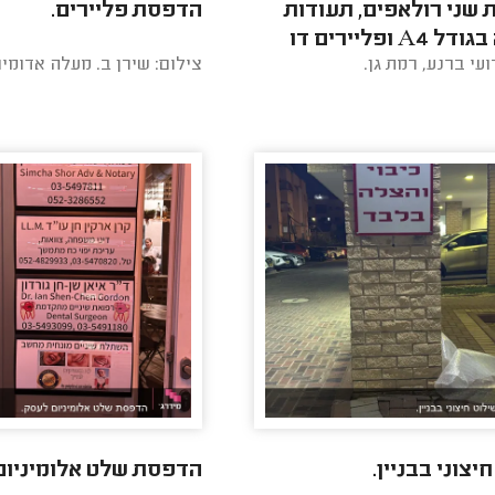
שני רולאפים, תעודות
הדפסת פליירים.
הוקרה בגודל A4 ופליירים דו
ועי ברנע, רמת גן.
צילום: שירן ב. מעלה אדומים
.
יצוני בבניין.
הדפסת שלט אלומיניום