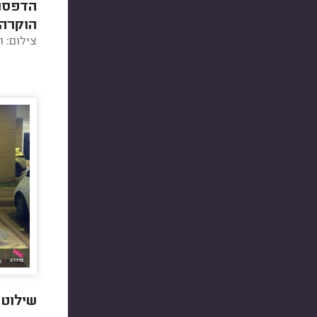
הדפסת 
צילום: ר
צדדיים
שילוט ח