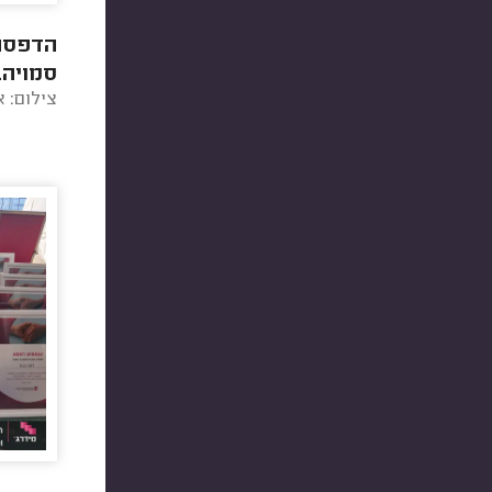
הדפסה
סמויה.
צילום: א