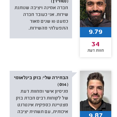
(נטוויז'ן)
חברה אמינה ויציבה שנותנת
שירות. אני כעובד חברה
כמעט 10 שנים מאוד
התפעלתי מהשירות.
9.79
34
חוות דעת
הבחירה שלי:
בזק בינלאומי
(014)
מניסיון אישי ומחוות דעת
של לקוחות רבים חברת בזק
מצטיינת כספקית אינטרנט
איכותית, עם תשתית יציבה
9.87