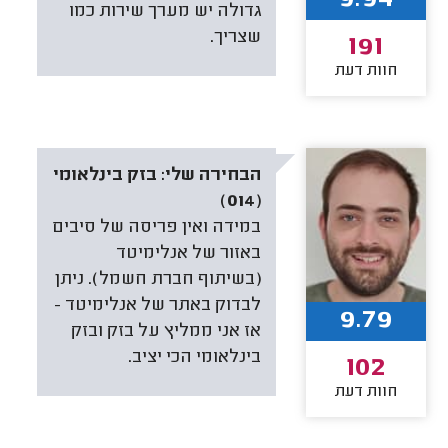
9.94
גדולה יש מערך שירות כמו
שצריך.
191
חוות דעת
הבחירה שלי:
בזק בינלאומי
(014)
במידה ואין פריסה של סיבים
באזור של אנלימיטד
(בשיתוף חברת חשמל). ניתן
לבדוק באתר של אנלימיטד -
9.79
אז אני ממליץ על בזק ובזק
בינלאומי הכי יציב.
102
חוות דעת