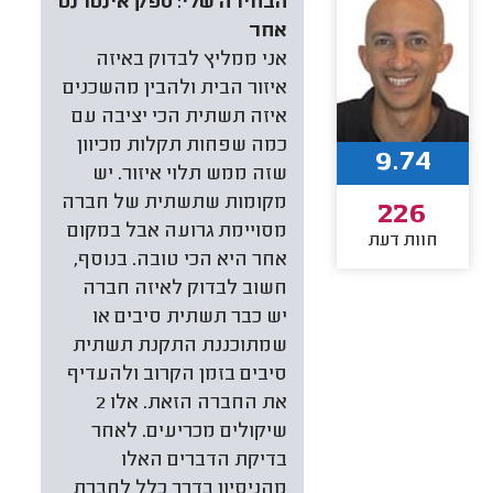
הבחירה שלי:
ספק אינטרנט
אחר
אני ממליץ לבדוק באיזה
איזור הבית ולהבין מהשכנים
איזה תשתית הכי יציבה עם
כמה שפחות תקלות מכיוון
9.74
שזה ממש תלוי איזור. יש
מקומות שתשתית של חברה
226
מסויימת גרועה אבל במקום
חוות דעת
אחר היא הכי טובה. בנוסף,
חשוב לבדוק לאיזה חברה
יש כבר תשתית סיבים או
שמתוכננת התקנת תשתית
סיבים בזמן הקרוב ולהעדיף
את החברה הזאת. אלו 2
שיקולים מכריעים. לאחר
בדיקת הדברים האלו
מהניסיון בדרך כלל לחברת