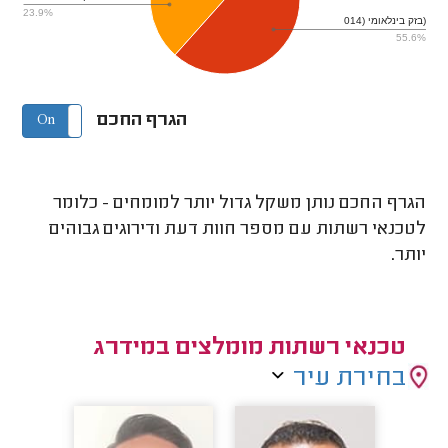
23.9%
בזק בינלאומי (014)
55.6%
הגרף החכם
On
Off
הגרף החכם נותן משקל גדול יותר למומחים - כלומר
לטכנאי רשתות עם מספר חוות דעת ודירוגים גבוהים
יותר.
טכנאי רשתות מומלצים במידרג
בחירת עיר