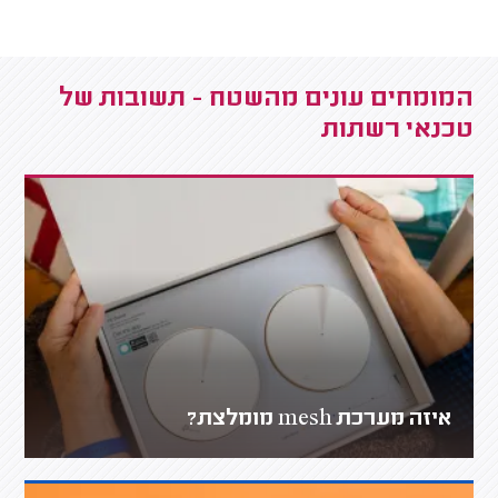
המומחים עונים מהשטח - תשובות של
טכנאי רשתות
איזה מערכת mesh מומלצת?