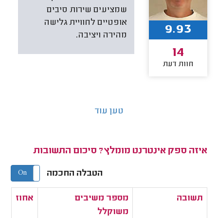
שמציעים שירות סיבים
אופטיים לחוויית גלישה
9.93
מהירה ויציבה.
14
חוות דעת
טען עוד
איזה ספק אינטרנט מומלץ? סיכום התשובות
הטבלה החכמה
On
Off
תשובה
מספר משיבים
אחוז
משוקלל