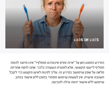
cat5 או cat6
המידע המוצג כאן על "איזה ספק אינטרנט מומלץ?" אינו מיועד להוות
תחליף לייעוץ מקצועי, אלא למטרת העשרה בלבד. אתה לוקח אחריות
מלאה על אופן שימושך במידע זה. עליך לפנות לאיש מקצוע כדי לקבל
תשובה אישית. אין לעשות שימוש מסחרי בתוכן ללא אישור בכתב.
שימוש ללא אישור יהווה עילה לתביעה.