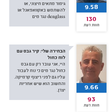
גימור מתאים חיצוני, או
9.58
להשתמש באקוואפאנל או
denglass נגד מים
130
חוות דעת
הבחירה שלי:
קיר גבס עם
לוח כחול
היי, אני עובד רק עם גבס
כחול נגד מים כי נוח לעבוד
עליו גם לפני ריצוף קרמיקה.
והחשוב הוא שיש אחריות
9.66
יצרן.
93
חוות דעת