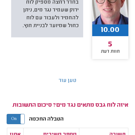
בחדר רחצה מספיק לוח
ירוק שעמיד נגד מים, ניתן
להחמיר ולעבוד עם לוח
כחול שמיועד לבניית חוץ.
10.00
5
חוות דעת
טען עוד
איזה לוח גבס מתאים נגד מים? סיכום התשובות
הטבלה החכמה
On
Off
תשובה
מספר משיבים
אחוז