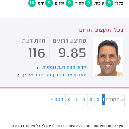
10
9
9
9
9
כללי
איכות
מחיר
זמנים
יחס
בעל המקצוע המדובר
ממוצע דרוגים
חוות דעת
116
9.85
קראו חוות דעת נוספות
מצבות אבן חברון בקרית ביאליק
1
2
3
4
5
6
הבא
»
« הקודם
אין לעשות שימוש בתוכן ללא אישור בכתב (ניתן לקבל אישור בתנאים