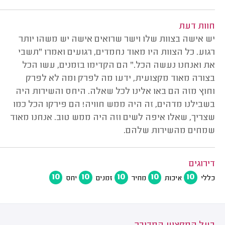
חוות דעת
יש אישה בצוות שלו וישר שרואים אישה יש משהו יותר
רגוע. כל הצוות היו מאוד נחמדים, רגועים ואמרו "תשבי
את ואנחנו נעשה הכל." הם הקדימו בזמנים, עשו הכל
בצורה מאוד מקצועית, ידעו מה לפרק ומה לא לפרק
וחוץ מזה הם באו אלינו לכל שאלה. היחס והשירות היה
בשבילנו מדהים, זה היה ממש חוויה! הם פירקו הכל כמו
שצריך, שאלו איפה לשים וזה היה ממש טוב. אנחנו מאוד
שמחים מהשירות שלהם.
דירוגים
10
10
10
10
10
כללי
איכות
מחיר
זמנים
יחס