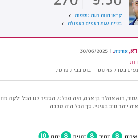
270
9.50
קראו חוות דעת נוספות
בניית גגות רעפים בעפולה
רא,
.
30/06/2025
|
אורנית
רות
43 מטר רבוע בבית פרטי.
מור, הוא אחלה בן אדם, היה סבלני, הסביר לנו הכל ולקח מ
ות יותר טוב בעיניי. סך הכל היה סבבה.
10
8
8
8
איכות
מחיר
זמנים
יחס