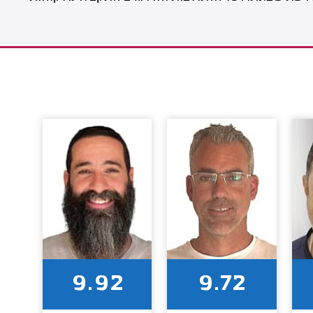
9.92
9.72