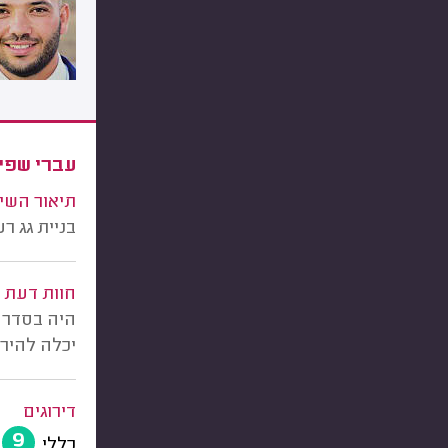
עברי שפי
תיאור השי
בניית גג רעפים בגודל 
חוות דעת
היה בסדר ג
יכלה להירא
דירוגים
9
כללי