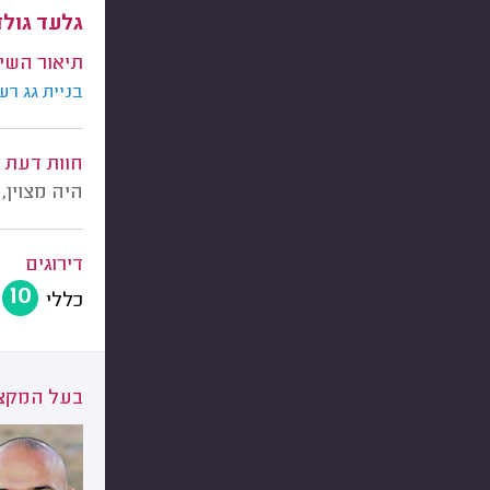
גלעד גול
תיאור השי
בניית גג רע
חוות דעת
היה מצוין,
דירוגים
10
כללי
בעל המקצו