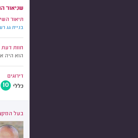
שניאור הו
תיאור השי
בניית גג רע
חוות דעת
הוא היה א
דירוגים
10
כללי
בעל המקצו