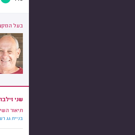
בעל המקצו
שני זילבר
תיאור השי
בניית גג רע