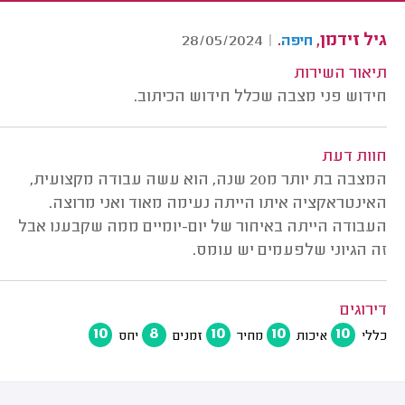
גיל זידמן,
.
28/05/2024
|
חיפה
תיאור השירות
חידוש פני מצבה שכלל חידוש הכיתוב.
חוות דעת
המצבה בת יותר מ20 שנה, הוא עשה עבודה מקצועית,
האינטראקציה איתו הייתה נעימה מאוד ואני מרוצה.
העבודה הייתה באיחור של יום-יומיים ממה שקבענו אבל
זה הגיוני שלפעמים יש עומס.
דירוגים
10
8
10
10
10
כללי
איכות
מחיר
זמנים
יחס