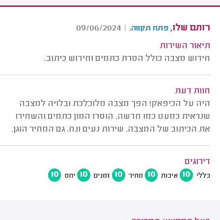
רותם שלו,
.
09/06/2024
|
פתח תקווה
תיאור השירות
חידוש מצבה כולל הסרת כתמים וחידוש כיתוב.
חוות דעת
היה על הכיפאק! הפך מצבה מלוכלכת ובלויה למצבה
שנראית כמעט כמו חדשה. הוסרו המון כתמים והשחירו
את הכיתוב של המצבה. שירות נעים ונח. גם המחיר הוגן.
דירוגים
10
10
10
10
10
כללי
איכות
מחיר
זמנים
יחס