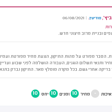
ביץ',
.
06/08/2021
|
מודיעין
רות
עפים ובניית מרזב חיצוני חדש.
ות. הסבר מפורט על מהות התיקון, הצעת מחיר מפורטת ועמ
מחיר ותנאי תשלום הוגנים, העבודה הושלמה לפני שבוע ועדיי
בדיקה אחרי גשם. בכל מקרה מומלץ מאד. התיקון נבדק בתנאי
10
10
10
-
איכות
מחיר
זמנים
יחס