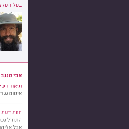
בעל המקצו
אבי טננבו
תיאור השי
איטום גג ר
חוות דעת
התחיל גשם
אבל אליהו