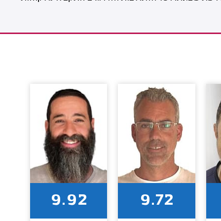
9.92
9.72