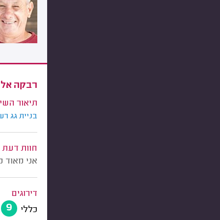
רבקה אלי
תיאור השי
בניית גג רע
חוות דעת
אני מאוד מ
דירוגים
9
כללי