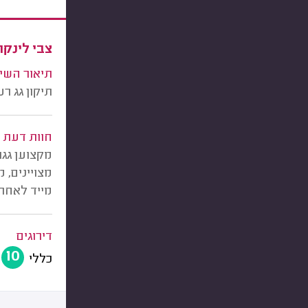
צבי לינקו
תיאור השי
תיקון גג ר
חוות דעת
מקצוען גג
מצויינים, 
מייד לאחר 
דירוגים
10
כללי