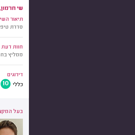
שי חרמון,
תיאור השי
סדרת טיפול
חוות דעת
ממליץ בחום
דירוגים
10
כללי
בעל המקצו