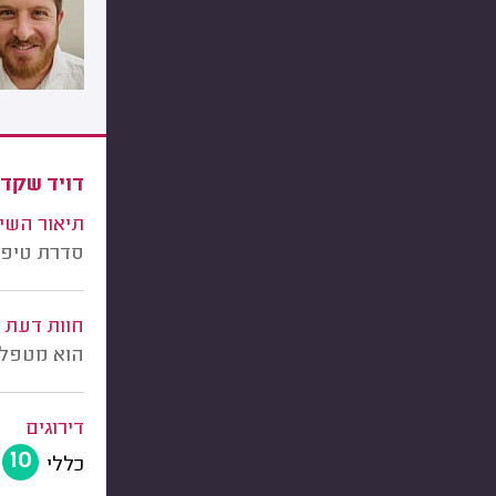
דויד שקד,
תיאור השי
סדרת טיפול
חוות דעת
הוא מטפל מ
דירוגים
10
כללי