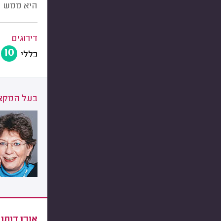
היא ממש מ
דירוגים
10
כללי
בעל המקצו
אורן דותן,