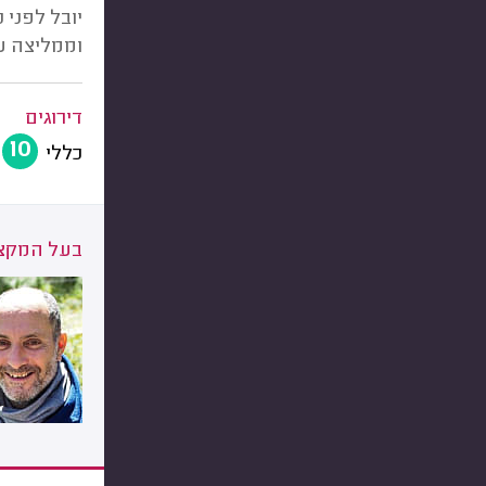
יובל לפני 
וממליצה על
דירוגים
10
כללי
בעל המקצו