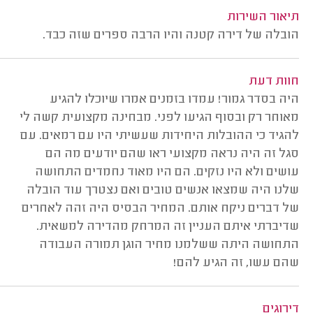
תיאור השירות
הובלה של דירה קטנה והיו הרבה ספרים שזה כבד.
חוות דעת
היה בסדר גמור! עמדו בזמנים אמרו שיוכלו להגיע
מאוחר רק ובסוף הגיעו לפני. מבחינה מקצועית קשה לי
להגיד כי ההובלות היחידות שעשיתי היו עם רמאים. עם
סגל זה היה נראה מקצועי ראו שהם יודעים מה הם
עושים ולא היו נזקים. הם היו מאוד נחמדים התחושה
שלנו היה שמצאו אנשים טובים ואם נצטרך עוד הובלה
של דברים ניקח אותם. המחיר הבסיס היה זהה לאחרים
שדיברתי איתם העניין זה המרחק מהדירה למשאית.
התחושה היתה ששלמנו מחיר הוגן תמורה העבודה
שהם עשו, זה הגיע להם!
דירוגים